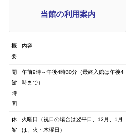
当館の利用案内
概
内容
要
開
午前9時～午後4時30分（最終入館は午後4
館
時まで）
時
間
休
火曜日（祝日の場合は翌平日、12月、1月
館
は、火・木曜日）