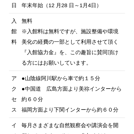
日
年末年始（12 月28 日～1月4日）
入
無料
館
※入館料は無料ですが、施設整備や環境
料
美化の経費の一部として利用させて頂く
『入館協力金』を、この趣旨に賛同頂け
る方にはお願いしています。
ア
●山陰線阿川駅から車で約１５分
ク
●中国道 広島方面より美祢インターから
セ
約６０分
ス
福岡方面より下関インターから約６０分
イ
毎月さまざまな自然観察会や講演会を開